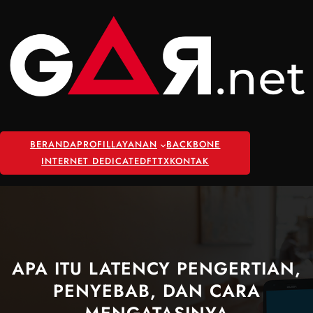
Skip
to
content
BERANDA
PROFIL
LAYANAN
BACKBONE
INTERNET DEDICATED
FTTX
KONTAK
APA ITU LATENCY PENGERTIAN,
PENYEBAB, DAN CARA